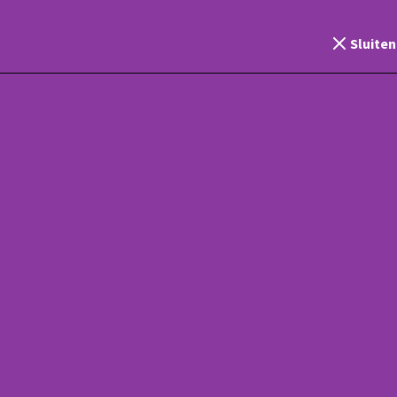
Zoeken
Ctrl
K
de Homepagina
Sluiten