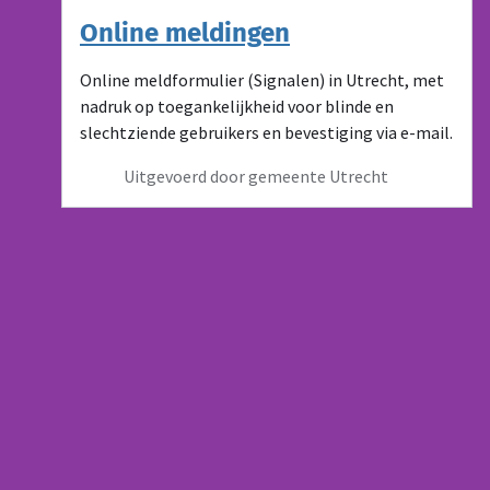
Online meldingen
Online meldformulier (Signalen) in Utrecht, met
nadruk op toegankelijkheid voor blinde en
slechtziende gebruikers en bevestiging via e-mail.
Uitgevoerd door gemeente Utrecht
Algemene links
Over Gebruikersonderzoeken
Gebruikersonderzoeken.nl is een initiatief van het NL Design
System. Je vindt hier inzichten uit gebruikersonderzoeken
bij de overheid.
Ga naar NL Design System