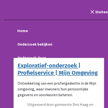
Naar de inhoud
Menu
Gebruikersonderzoeken logo, n
Sluiten
Toegankelijkheid
Home
Onderzoeken naar hoe mensen met een
Onderzoek bekijken
beperking digitale diensten ervaren.
9 onderzoeken
Onderzoek doen
Exploratief-onderzoek |
Onderzoek delen
Profielservice | Mijn Omgeving
Ontwikkeling van een profielgedeelte in de Mijn
Vragen
omgeving, waar inwoners hun persoonlijke
gegevens en voorkeuren beheren.
Uitgevoerd door gemeente Den Haag en